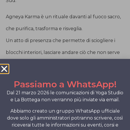
Sud.
Agneya Karma è un rituale davanti al fuoco sacro,
che purifica, trasforma e risveglia.
Un atto di presenza che permette di sciogliere i
blocchi interiori, lasciare andare ciò che non serve
più e riaccendere la scintilla vitale.
Il fuoco è l’elemento della trasmutazione e da
Passiamo a WhatsApp!
secoli viene usato nelle culture tradizionali come
Dal 21 marzo 2026 le comunicazioni di Yoga Studio
e La Bottega non verranno più inviate via email.
strumento per liberare, guarire, rinascere.
Abbiamo creato un gruppo WhatsApp ufficiale
In questa serata, sarai guidato in un’esperienza
dove solo gli amministratori potranno scrivere, così
riceverai tutte le informazioni su eventi, corsi e
profonda di connessione, rilascio e rigenerazione.