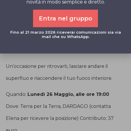
novità in modo semplice e diretto.
Condotto da Shajeer Kizhakkekara, questo rituale
Entra nel gruppo
è stato da lui ricevuto dal suo maestro Shri
Fino al 21 marzo 2026 riceverai comunicazioni sia via
mail che su WhatsApp.
Yogeeswara, e sarà trasmesso in forma autentica e
viva.
Un’occasione per ritrovarti, lasciare andare il
superfluo e riaccendere il tuo fuoco interiore.
Quando:
Lunedì 26 Maggio, alle ore 19:00
Dove: Terra per la Terra, DARDAGO (contatta
Elena per ricevere la posizione) Contributo: 37
euro