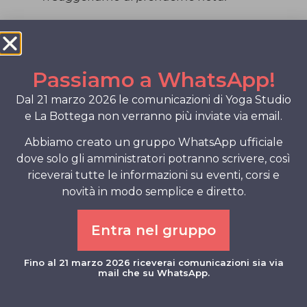
YOGA STUDIO
via Ugo Foscolo, 5 Pordenone
Scarica il nuovo planner orario di Yoga
Studio
Passiamo a WhatsApp!
Dal 21 marzo 2026 le comunicazioni di Yoga Studio
LA BOTTEGA
e La Bottega non verranno più inviate via email.
Corte Policreti – corso Vittorio Emanuele,
16 Pordenone
Abbiamo creato un gruppo WhatsApp ufficiale
Scarica il nuovo planner orario de La
dove solo gli amministratori potranno scrivere, così
Bottega
riceverai tutte le informazioni su eventi, corsi e
novità in modo semplice e diretto.
Per ogni chiarimento in merito puoi
contattare la segreteria inviando un
messaggio WhatsApp a
Elena
328 051
Entra nel gruppo
6259
Fino al 21 marzo 2026 riceverai comunicazioni sia via
Lo Staff di Yoga Studio – La Bottega
mail che su WhatsApp.