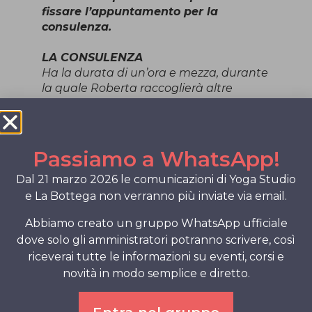
fissare l’appuntamento per la
consulenza.
LA CONSULENZA
Ha la durata di un’ora e mezza, durante
la quale Roberta raccoglierà altre
informazioni utili
riguardo allo stile di vita e alle esigenze
del cliente.
Sulla base di quanto ricevuto ed
Passiamo a WhatsApp!
ascoltato, Roberta consiglierà al meglio
Dal 21 marzo 2026 le comunicazioni di Yoga Studio
rispetto alle tematiche e alle esigenze
che emergono.
e La Bottega non verranno più inviate via email.
Abbiamo creato un gruppo WhatsApp ufficiale
Solitamente i temi trattati sono:
dove solo gli amministratori potranno scrivere, così
Layout
riceverai tutte le informazioni su eventi, corsi e
Distribuzione di flussi e funzioni per una
corretta gestione dello spazio. E’ utile a
novità in modo semplice e diretto.
sfruttare al meglio le potenzialità della
casa o del luogo di lavoro.