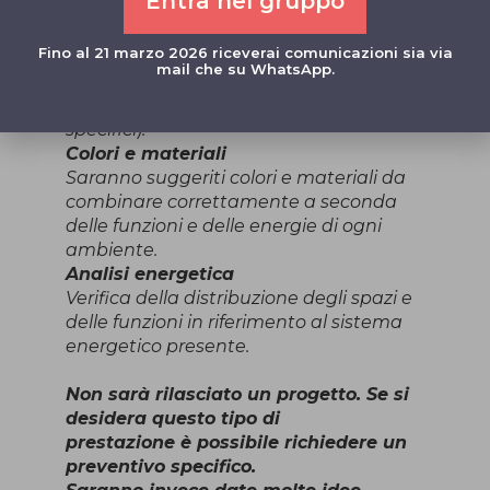
Entra nel gruppo
Arredi
Posizionamento dell’esistente e/o
Fino al 21 marzo 2026 riceverai comunicazioni sia via
integrazione del nuovo. Verranno date
mail che su WhatsApp.
indicazioni sulle tipologie di arredo (non
saranno indicati marchi o prodotti
specifici).
Colori e materiali
Saranno suggeriti colori e materiali da
combinare correttamente a seconda
delle funzioni e delle energie di ogni
ambiente.
Analisi energetica
Verifica della distribuzione degli spazi e
delle funzioni in riferimento al sistema
energetico presente.
Non sarà rilasciato un progetto. Se si
desidera questo tipo di
prestazione è possibile richiedere un
preventivo specifico.