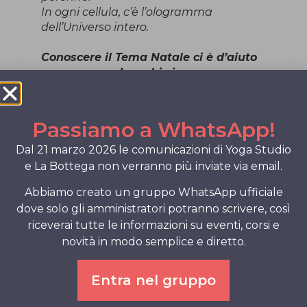
In ogni cellula, c’è l’ologramma
dell’Universo intero.
Conoscere il Tema Natale ci è d’aiuto
per comprendere chi siamo.
Con grande emozione, dopo la
meravigliosa esperienza indiana a
Passiamo a WhatsApp!
contatto con gli abitanti della foresta di
Wayanad ed i loro più autentici saperi
Dal 21 marzo 2026 le comunicazioni di Yoga Studio
tribali, ho l’onore di ospitare,
e La Bottega non verranno più inviate via email.
presso la sala di Yoga Studio A. S. D.
Abbiamo creato un gruppo WhatsApp ufficiale
Ahimsa
dove solo gli amministratori potranno scrivere, così
Shajeer Kizhakkekara,
riceverai tutte le informazioni su eventi, corsi e
che sarà disponibile per delle sedute
novità in modo semplice e diretto.
individuali di Astrologia Vedica
Entra nel gruppo
Mercoledì 26 aprile
alle ore 9.00 / 10.00 / 11.00 / 12.00