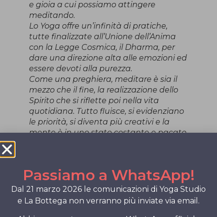
e gioia a cui possiamo attingere
meditando.
Lo Yoga offre un’infinità di pratiche,
tutte finalizzate all’Unione dell’Anima
con la Legge Cosmica, il Dharma, per
dare una direzione alta alle emozioni ed
essere devoti alla purezza.
Come una preghiera, meditare è sia il
mezzo che il fine, la realizzazione dello
Spirito che si riflette poi nella vita
quotidiana. Tutto fluisce, si evidenziano
le priorità, si diventa più creativi e la
mente è in uno stato costante e pacato
di armonico equilibrio.
“Se le acque sono calme, riflettono la
Passiamo a WhatsApp!
Luna.
Allo stesso modo, se noi ci
Dal 21 marzo 2026 le comunicazioni di Yoga Studio
plachiamo, riflettiamo il divino”
e La Bottega non verranno più inviate via email.
(Lao Tse)