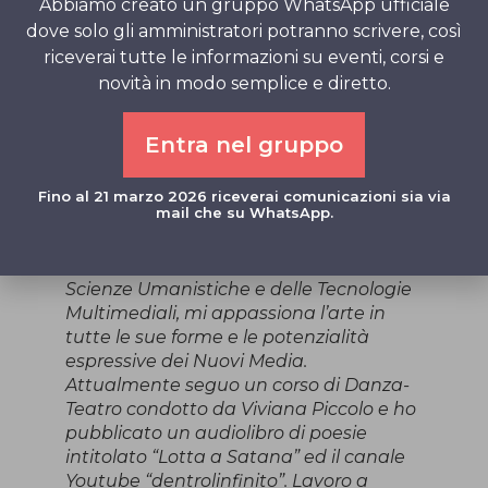
Abbiamo creato un gruppo WhatsApp ufficiale
È necessaria la prenotazione:
dove solo gli amministratori potranno scrivere, così
Valentino 340 23 62162 (Whatsapp)
riceverai tutte le informazioni su eventi, corsi e
novità in modo semplice e diretto.
Lezione compresa in abbonamento.
Gruppo in presenza di massimo 10
Entra nel gruppo
persone.
Valentino e lo Staff di Yoga Studio – La
Fino al 21 marzo 2026 riceverai comunicazioni sia via
mail che su WhatsApp.
Bottega
Valentino Aiello
: provengo da Studi in
Scienze Umanistiche e delle Tecnologie
Multimediali, mi appassiona l’arte in
tutte le sue forme e le potenzialità
espressive dei Nuovi Media.
Attualmente seguo un corso di Danza-
Teatro condotto da Viviana Piccolo e ho
pubblicato un audiolibro di poesie
intitolato “Lotta a Satana” ed il canale
Youtube “dentrolinfinito”. Lavoro a