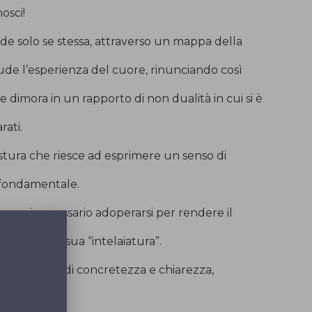
osci!
 solo se stessa, attraverso un mappa della
ude l’esperienza del cuore, rinunciando così
e dimora in un rapporto di non dualità in cui si è
rati.
ura che riesce ad esprimere un senso di
è fondamentale.
e mai necessario adoperarsi per rendere il
itare sulla sua “intelaiatura”.
o… simbolo di concretezza e chiarezza,
za.