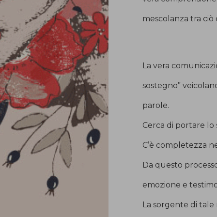
mescolanza tra ciò c
La vera comunicazio
sostegno” veicoland
parole.
Cerca di portare lo s
C’è completezza nel
Da questo processo
emozione e testimo
La sorgente di tale