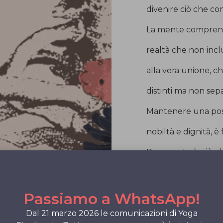
divenire ciò che con
La mente comprende
realtà che non incl
alla vera unione, ch
distinti ma non sepa
Mantenere una post
nobiltà e dignità, 
Per questo è più ch
corpo elastico e med
Essa è il fondament
Passiamo a WhatsApp!
rappresenta l’essen
Dal 21 marzo 2026 le comunicazioni di Yoga