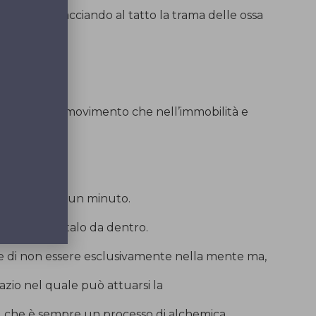
scheletro tracciando al tatto la trama delle ossa
o.
nterno sia nel movimento che nell’immobilità e
, almeno per un minuto.
, rappresentalo da dentro.
ce di non essere esclusivamente nella mente ma,
azio nel quale può attuarsi la
 che è sempre un processo di alchemica