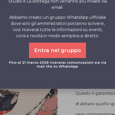
Studio e La Bottega non verranno più inviate via
Medita allora sullo 
email.
che lo compongon
Abbiamo creato un gruppo WhatsApp ufficiale
dove solo gli amministratori potranno scrivere,
così riceverai tutte le informazioni su eventi,
corsi e novità in modo semplice e diretto.
Visualizzalo dall’i
Entra nel gruppo
ripeti la parola
“scheletro”.
Fino al 21 marzo 2026 riceverai comunicazioni sia via
mail che su WhatsApp.
Più volte al giorno
Se ti stai muovendo
Questo ti garantis
di abitare quello sp
vera comprensione,