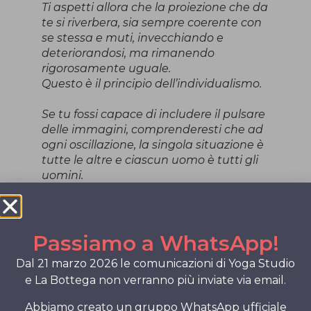
Ti aspetti allora che la proiezione che da
te si riverbera, sia sempre coerente con
se stessa e muti, invecchiando e
deteriorandosi, ma rimanendo
rigorosamente uguale.
Questo è il principio dell’individualismo.
Se tu fossi capace di includere il pulsare
delle immagini, comprenderesti che ad
ogni oscillazione, la singola situazione è
tutte le altre e ciascun uomo è tutti gli
uomini.
Ad ogni battito la pura parvenza
traspare e si dissipa e, ricomparendo,
può essere qualsiasi altra immagine.
Solamente la prospettiva umana
Passiamo a WhatsApp!
condanna le forme ad essere sempre
Dal 21 marzo 2026 le comunicazioni di Yoga Studio
uguali, in base ad un principio di
e La Bottega non verranno più inviate via email.
coerenza, fissità, prevedibilità,
misurabilità, governabilità.
Abbiamo creato un gruppo WhatsApp ufficiale