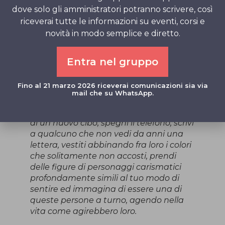
dove solo gli amministratori potranno scrivere, così
L’uomo non vuole rinunciare all’illusione
riceverai tutte le informazioni su eventi, corsi e
di esercitare il suo potere su di esse
novità in modo semplice e diretto.
perciò,
si condanna ad esistere in un universo
prigioniero di se stesso.
Entra nel gruppo
Ogni giorno impegnati a compiere
almeno un’azione in grado di
Fino al 21 marzo 2026 riceverai comunicazioni sia via
sorprendere la tua mente.
mail che su WhatsApp.
Lasciati crescere la barba, esci quando
piove senza ombrello, assaggia il sapore
di un nuovo cibo, spegni il telefono, scrivi
a qualcuno che non vedi da anni una
lettera, vestiti abbinando fra loro i colori
che solitamente non accosti, prendi
delle figure di personaggi carismatici
profondamente simili al tuo modo di
sentire ed immagina di essere una di
queste persone a turno, agendo nella
vita come agirebbero loro.