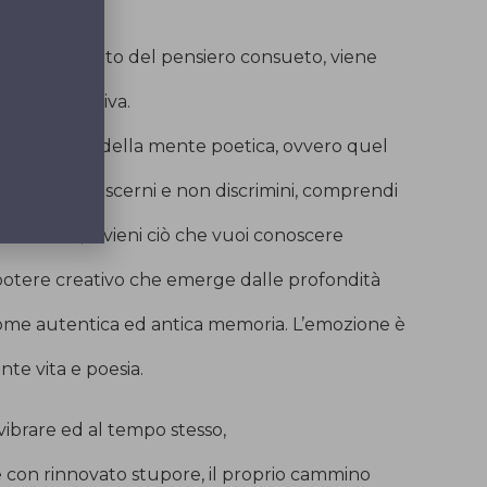
lta che, lo stato del pensiero consueto, viene
otenza emotiva.
la dimensione della mente poetica, ovvero quel
 del quale discerni e non discrimini, comprendi
analizzare, divieni ciò che vuoi conoscere
 potere creativo che emerge dalle profondità
come autentica ed antica memoria. L’emozione è
e vita e poesia.
a vibrare ed al tempo stesso,
e con rinnovato stupore, il proprio cammino