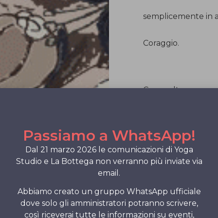
semplicemente in as
Coraggio.
Con molta consape
abiti la tua emozio
abbassarne l’intens
Passiamo a WhatsApp!
Dal 21 marzo 2026 le comunicazioni di Yoga
disperdendosi nell’
Studio e La Bottega non verranno più inviate via
suggerirti, dissolve
email.
Abbiamo creato un gruppo WhatsApp ufficiale
Magia.
dove solo gli amministratori potranno scrivere,
così riceverai tutte le informazioni su eventi,