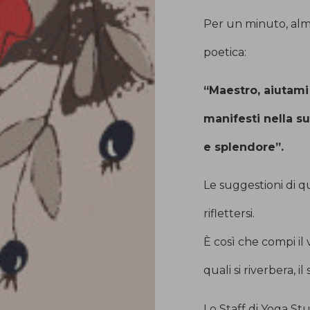
Per un minuto, alme
poetica:
“Maestro, aiutami
manifesti nella s
e splendore”.
Le suggestioni di 
riflettersi.
È così che compi il 
quali si riverbera, i
Lo Staff di Yoga St