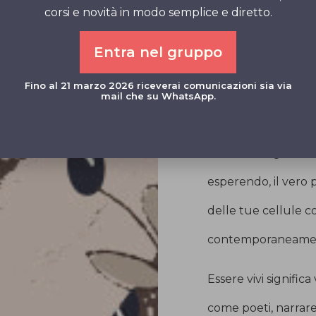
corsi e novità in modo semplice e diretto.
Ti travolge ogni vo
Entra nel gruppo
atomizzato dalla p
Fino al 21 marzo 2026 riceverai comunicazioni sia via
Ti trovi allora nel
mail che su WhatsApp.
margine all’interno
senza il bisogno di 
esperendo, il vero
delle tue cellule 
contemporaneament
Essere vivi signific
come poeti, narrar