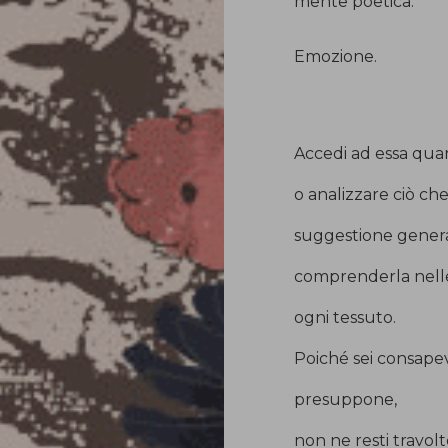
mente poetica.
Emozione.
Accedi ad essa quan
o analizzare ciò che
suggestione genera
comprenderla nelle 
ogni tessuto.
Poiché sei consapev
presuppone,
non ne resti travol