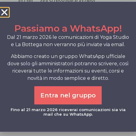
la crei . . . poi si dissolve e la devi
rievocare.
Per ciascuno lo spazio dinamico è
Passiamo a WhatsApp!
qualcosa di diverso.
È l’essenza del continuo cambiamento,
Dal 21 marzo 2026 le comunicazioni di Yoga Studio
che è l’unica costante nell’Universo.
e La Bottega non verranno più inviate via email.
È pura impermanenza.
Nel momento in cui cerchi di afferrarlo si
Abbiamo creato un gruppo WhatsApp ufficiale
dissolve e non esiste più.
dove solo gli amministratori potranno scrivere, così
Riesci ad esperirlo abitando il tuo cuore.
riceverai tutte le informazioni su eventi, corsi e
novità in modo semplice e diretto.
Incontrarsi e separarsi poi, sono concetti
che appartengono alla mappa mentale
della realtà dove tutto è improntato
Entra nel gruppo
sullo sforzo personale, in virtù del fatto
che la coscienza agisce prigioniera del
Fino al 21 marzo 2026 riceverai comunicazioni sia via
senso dell’io, che si muove nel tentativo
mail che su WhatsApp.
di unirsi ed allontanarsi dalla
manifestazione.