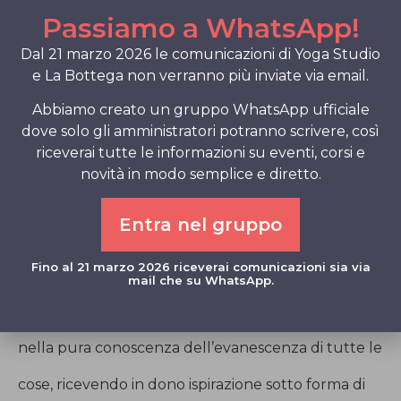
Quando ti siedi a meditare allora, invece di cercare
Passiamo a WhatsApp!
un senso di pace e di purezza, esprimi il proposito
Dal 21 marzo 2026 le comunicazioni di Yoga Studio
e La Bottega non verranno più inviate via email.
di ricevere dall’Universo un messaggio, un compito
Abbiamo creato un gruppo WhatsApp ufficiale
per il quale tu possa ritenerti al servizio. Se ti trovi
dove solo gli amministratori potranno scrivere, così
in un bosco, subito dopo aver incrociato le gambe,
riceverai tutte le informazioni su eventi, corsi e
novità in modo semplice e diretto.
prima di chiudere gli occhi,
Entra nel gruppo
sorridi agli alberi per trasmettere loro serenità ed
amore, invece di fare sempre il contrario!
Fino al 21 marzo 2026 riceverai comunicazioni sia via
mail che su WhatsApp.
Potrai così esprimere il sentimento dell’umiltà,
nella pura conoscenza dell’evanescenza di tutte le
cose, ricevendo in dono ispirazione sotto forma di