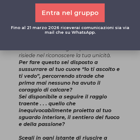
quanto mai irraggiungibile.
Entra nel gruppo
Ignori un piccolo particolare: essere un
estraneo è la vera e propria iniziazione
sulla via della Ricerca!
Fino al 21 marzo 2026 riceverai comunicazioni sia via
mail che su WhatsApp.
Anima non ti chiede mai di essere più
bravo degli altri ma, di realizzare
costantemente la gioia perenne che
risiede nel riconoscere la tua unicità.
Per fare questo sei disposto a
sussurrare al tuo cuore “Io ti ascolto e
ti vedo”, percorrendo strade che
prima mai nessuno ha avuto il
coraggio di calcare?
Sei disponibile a seguire il raggio
traente . . . quello che
inequivocabilmente proietta al tuo
sguardo interiore, il sentiero del fuoco
e della passione?
Scegli in ogni istante di riuscire a