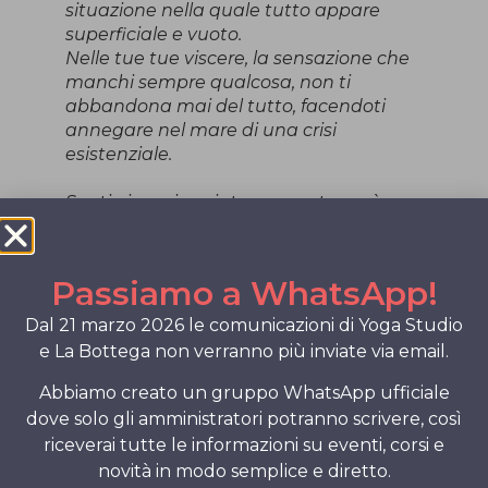
situazione nella quale tutto appare
superficiale e vuoto.
Nelle tue tue viscere, la sensazione che
manchi sempre qualcosa, non ti
abbandona mai del tutto, facendoti
annegare nel mare di una crisi
esistenziale.
Sentirsi un viaggiatore errante però,
spesso porta ad un vero e proprio
risveglio capace di condurti sulla strada
della ricerca delle risposte più profonde
Passiamo a WhatsApp!
e mai scontate.
Vivere in una società ossessionata dalla
Dal 21 marzo 2026 le comunicazioni di Yoga Studio
fama e dal raggiungimento di uno
e La Bottega non verranno più inviate via email.
status symbol, è tremendamente
Abbiamo creato un gruppo WhatsApp ufficiale
isolante.
Integrare tutto ciò portandolo al di là di
dove solo gli amministratori potranno scrivere, così
aggettivi quali “strano”, “incompreso”,
riceverai tutte le informazioni su eventi, corsi e
“diverso”, “indegno” appare impresa
novità in modo semplice e diretto.