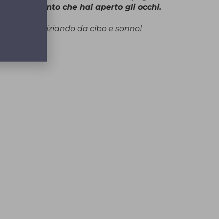
 ti rendi conto che hai aperto gli occhi.
tua mente iniziando da cibo e sonno!
ga Studio