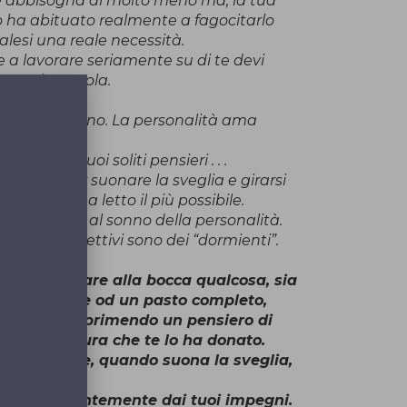
ne abbisogna di molto meno ma, la tua
o ha abituato realmente a fagocitarlo
alesi una reale necessità.
re a lavorare seriamente su di te devi
eccessi a tavola.
icasi del sonno. La personalità ama
tulla nei suoi soliti pensieri . . .
o a tardi, far suonare la sveglia e girarsi
e, indugiare a letto il più possibile.
o corrisponde al sonno della personalità.
 hanno obiettivi sono dei “dormienti”.
prima di portare alla bocca qualcosa, sia
ntino veloce od un pasto completo,
benedirlo, esprimendo un pensiero di
erso la Natura che te lo ha donato.
sonno invece, quando suona la sveglia,
, indipendentemente dai tuoi impegni.