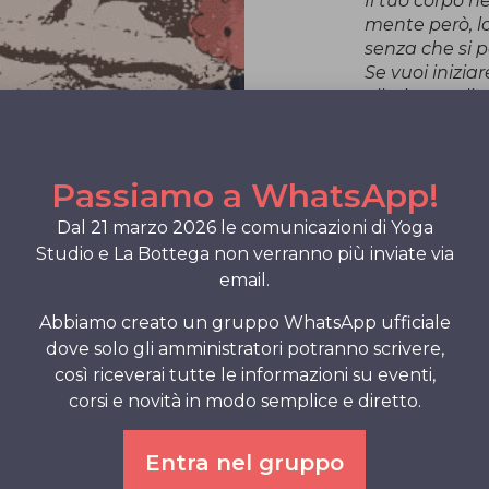
Il tuo corpo 
mente però, l
senza che si p
Se vuoi inizia
eliminare gli 
Stessa cosa d
poltrire.
Passiamo a WhatsApp!
La mente si tras
appisolarsi fin
Dal 21 marzo 2026 le comunicazioni di Yoga
dall’altra part
Studio e La Bottega non verranno più inviate via
Il sonno fisic
email.
Coloro che non
Abbiamo creato un gruppo WhatsApp ufficiale
Per il cibo, 
dove solo gli amministratori potranno scrivere,
esso uno spu
così riceverai tutte le informazioni su eventi,
ricordati di 
corsi e novità in modo semplice e diretto.
gratitudine v
In merito al 
alzati subito.
Entra nel gruppo
Fallo e basta