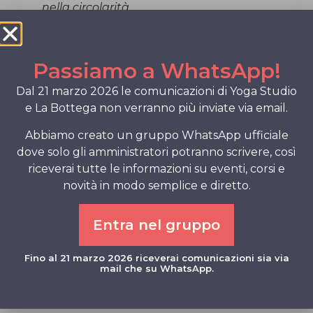
nella circolarità.
Coltiva la tua unicità, la tua creatività
. . . la tua Anima.
Passiamo a WhatsApp!
Inizia dalle piccole cose.
Cerca di farlo con il cibo abbinando
Dal 21 marzo 2026 le comunicazioni di Yoga Studio
gusti insoliti.
e La Bottega non verranno più inviate via email.
Con l’abbigliamento indossando i capi
che scegli in modo non convenzionale
Abbiamo creato un gruppo WhatsApp ufficiale
. . . magari il sotto per il sopra od il
dove solo gli amministratori potranno scrivere, così
davanti per il dietro.
riceverai tutte le informazioni su eventi, corsi e
novità in modo semplice e diretto.
Sii tu stesso a plasmare il momento
presente, non permettere mai che
accada il contrario!
Entra nel gruppo
Lo Staff di Yoga Studio
Fino al 21 marzo 2026 riceverai comunicazioni sia via
mail che su WhatsApp.