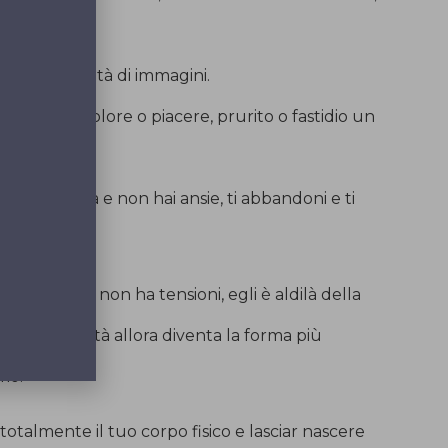
 .
vedi una infinità di immagini.
 chiamare dolore o piacere, prurito o fastidio un
 Lui.
non hai paura e non hai ansie, ti abbandoni e ti
a tale perché non ha tensioni, egli è aldilà della
i. L’immobilità allora diventa la forma più
mo.
talmente il tuo corpo fisico e lasciar nascere