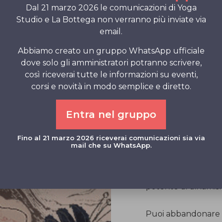
Dal 21 marzo 2026 le comunicazioni di Yoga
è sempre il Divino . .
Studio e La Bottega non verranno più inviate via
email.
. . . anche se poi ci 
Abbiamo creato un gruppo WhatsApp ufficiale
Non sei obbligato a
dove solo gli amministratori potranno scrivere,
così riceverai tutte le informazioni su eventi,
certo impatto con il
corsi e novità in modo semplice e diretto.
Ti lasci andare. Se 
Entra nel gruppo
dai. Sei nella fede.
Fino al 21 marzo 2026 riceverai comunicazioni sia via
mail che su WhatsApp.
Chi è mistico risult
dualità degli oppost
potente di dinamis
Puoi abbandonare to