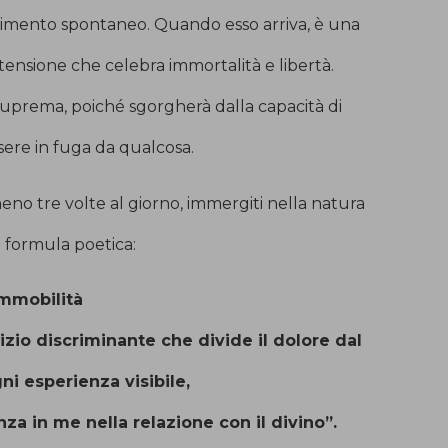
imento spontaneo. Quando esso arriva, è una
 tensione che celebra immortalità e libertà.
 suprema, poiché sgorgherà dalla capacità di
ssere in fuga da qualcosa.
no tre volte al giorno, immergiti nella natura
e formula poetica:
immobilità
izio discriminante che divide il dolore dal
ni esperienza visibile,
za in me nella relazione con il divino”.