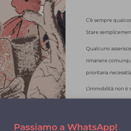
C’è sempre qualcos
Stare semplicemente
Qualcuno asserisce 
rimanere comunque
prioritaria necessità
L’immobilità non è
Si può essere asso
atavica ed ancestra
Passiamo a WhatsApp!
Esistere, significa s