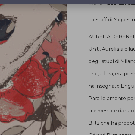
Elena –
328 051 62
Lo Staff di Yoga St
AURELIA DEBENEDET
Uniti, Aurelia si è 
degli studi di Milan
che, allora, era press
ha insegnato Lingua
Parallelamente port
trasmessole da suo 
Blitz che ha prodotto 