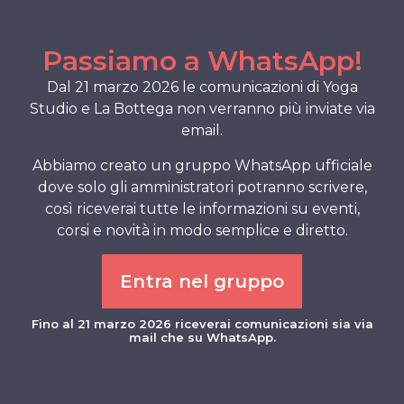
Shala di Yoga Stu
A.S.D. Ahimsa
Passiamo a WhatsApp!
via U.Foscolo 5/A
Dal 21 marzo 2026 le comunicazioni di Yoga
Studio e La Bottega non verranno più inviate via
Pordenone
email.
Abbiamo creato un gruppo WhatsApp ufficiale
con
dove solo gli amministratori potranno scrivere,
AURELIA DEBENED
così riceverai tutte le informazioni su eventi,
corsi e novità in modo semplice e diretto.
LA LEZIONE, CON
Entra nel gruppo
SARÀ FREQUENTAB
Fino al 21 marzo 2026 riceverai comunicazioni sia via
ABBONAMENTO IN 
mail che su WhatsApp.
Gradita la prenota