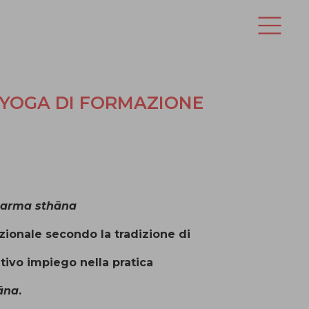
YOGA DI FORMAZIONE
arma sth
ā
na
izionale secondo la tradizione di
ativo impiego nella pratica
ā
na
.