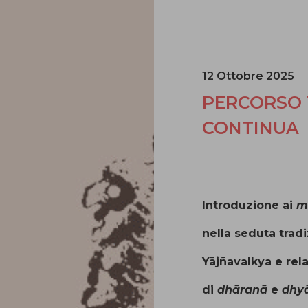
12 Ottobre 2025
PERCORSO 
CONTINUA
Introduzione ai
m
nella seduta trad
Y
ā
jñavalkya e rel
di
dh
ā
ran
ā
e
dhy