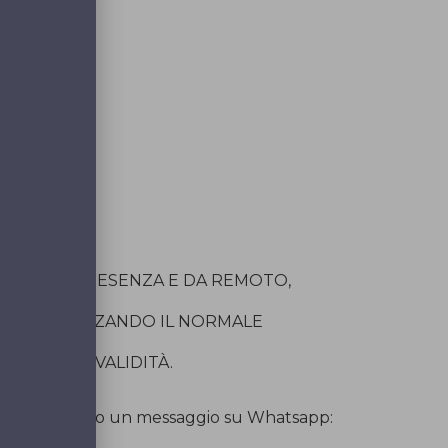
dio
ETTI.
DOTTA IN PRESENZA E DA REMOTO,
ILE UTILIZZANDO IL NORMALE
CORSO DI VALIDITÀ.
zione inviando un messaggio su Whatsapp: