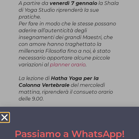
A partire da
venerdì 7 gennaio
la Shala
di Yoga Studio riprenderà la sue
pratiche.
Per fare in modo che le stesse possano
aderire all’autenticità degli
insegnamenti dei grandi Maestri, che
con amore hanno traghettato la
millenaria Filosofia fino a noi, è stato
necessario apportare alcune piccole
variazioni al
planner orario
.
La lezione di
Hatha Yoga per la
Colonna Vertebrale
del mercoledì
mattina, riprenderà il consueto orario
delle 9.00.
Le sessioni di
Yin Yoga
con Marcella del
lunedì alle ore 17.00 e del giovedì alle
13.00, si svolgeranno unicamente in
Passiamo a WhatsApp!
presenza, anziché in doppia