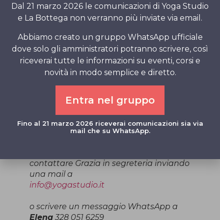
conduzione.
Dal 21 marzo 2026 le comunicazioni di Yoga Studio
e La Bottega non verranno più inviate via email.
Le
Pratiche di Meditazione e Visione
Immaginale
con Elena del venerdì alle
Abbiamo creato un gruppo WhatsApp ufficiale
18.30, verranno anticipate al giovedì alle
dove solo gli amministratori potranno scrivere, così
17.00, integrandosi approfonditamente
riceverai tutte le informazioni su eventi, corsi e
con le Sequenze Fluide del Respiro.
novità in modo semplice e diretto.
Nella giornata del martedì alle 18.00 si
svolgerà il percorso di
Raja Yoga
, per il
Entra nel gruppo
quale a breve riceverete la mail con
tutti i dettagli.
Fino al 21 marzo 2026 riceverai comunicazioni sia via
mail che su WhatsApp.
Per ogni ulteriore chiarimento o
suggerimento, vi preghiamo di
contattare Grazia in segreteria inviando
una mail a
info@yogastudio.it
o scrivere un messaggio WhatsApp a
Elena
328 051 6259