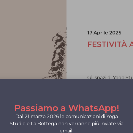
17 Aprile 2025
FESTIVITÀ 
Gli spazi di Yoga St
nelle seguenti gior
Passiamo a WhatsApp!
19/20/21 aprile
, S
Dal 21 marzo 2026 le comunicazioni di Yoga
25/26 aprile
, anniv
Studio e La Bottega non verranno più inviate via
01 maggio
, festa 
email.