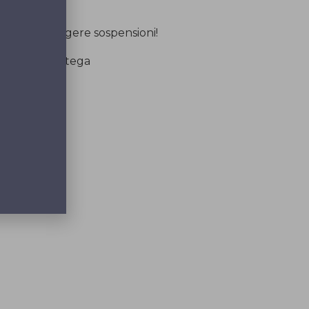
 serene e leggere sospensioni!
udio e La Bottega