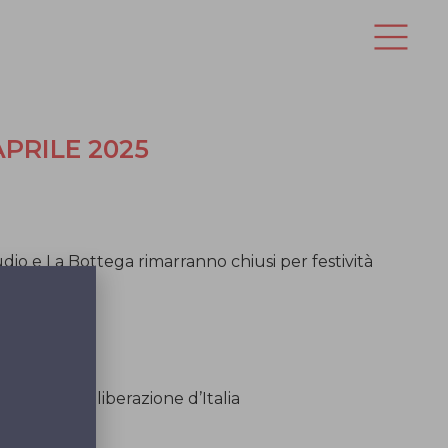
APRILE 2025
udio e La Bottega rimarranno chiusi per festività
nate:
anta Pasqua
ersario della liberazione d’Italia
del lavoro