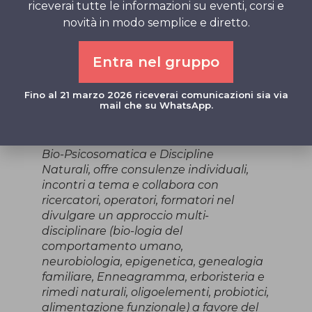
riceverai tutte le informazioni su eventi, corsi e
per info e iscrizioni
novità in modo semplice e diretto.
Sabrina
392 523 79 10
Entra nel gruppo
biologialibera@gmail.com
Con amore e gratitudine
Fino al 21 marzo 2026 riceverai comunicazioni sia via
mail che su WhatsApp.
Sabrina Patelli e lo staff di Yoga Studio
Sabrina Patelli
: naturopata esperta in
Bio-Psicosomatica e Discipline
Naturali, offre consulenze individuali,
incontri a tema e collabora con
ricercatori, operatori, formatori nel
divulgare un approccio multi-
disciplinare (bio-logia del
comportamento umano,
neurobiologia, epigenetica, genealogia
familiare, Enneagramma, erboristeria e
rimedi naturali, oligoelementi, probiotici,
alimentazione funzionale) a favore del