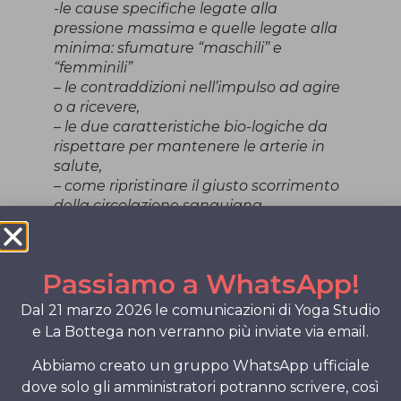
-le cause specifiche legate alla
pressione massima e quelle legate alla
minima: sfumature “maschili” e
“femminili”
– le contraddizioni nell’impulso ad agire
o a ricevere,
– le due caratteristiche bio-logiche da
rispettare per mantenere le arterie in
salute,
– come ripristinare il giusto scorrimento
della circolazione sanguigna.
RIMEDI NATURALI
– prodotti erboristici: tre piante che
Passiamo a WhatsApp!
aiutano il riequilibrio,
– esempi di casi concreti, scambio di
Dal 21 marzo 2026 le comunicazioni di Yoga Studio
domande/risposte.
e La Bottega non verranno più inviate via email.
L’incontro NON richiede conoscenze
Abbiamo creato un gruppo WhatsApp ufficiale
o studi precedenti.
dove solo gli amministratori potranno scrivere, così