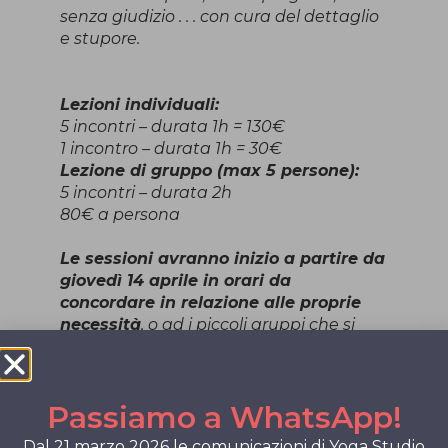
senza giudizio . . . con cura del dettaglio
e stupore.
Lezioni individuali:
5 incontri – durata 1h = 130€
1 incontro – durata 1h = 30€
Lezione di gruppo (max 5 persone):
5 incontri – durata 2h
80€ a persona
Le sessioni avranno inizio a partire da
giovedì 14 aprile in orari da
concordare in relazione alle proprie
necessità
, o ad i piccoli gruppi che si
formeranno, e si svolgeranno soltanto in
presenza presso la piccola Shala di Yoga
Studio A.S.D. Ahimsa in via U. Foscolo,
Passiamo a WhatsApp!
5/A Pordenone.
Dal 21 marzo 2026 le comunicazioni di Yoga Studio