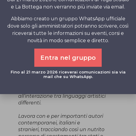
Per info e iscrizioni
e La Bottega non verranno più inviate via email.
ANNA ALTOBELLO
393 076 9891
annaltobello@gmail.com
Abbiamo creato un gruppo WhatsApp ufficiale
dove solo gli amministratori potranno scrivere, così
Con Amore e Gratitudine
riceverai tutte le informazioni su eventi, corsi e
Anna e tutto lo Staff di Yoga Studio
novità in modo semplice e diretto.
ANNA ALTOBELLO
si muove nel campo
dell’autorialità tra performance, danze,
Entra nel gruppo
poesie e vocalità; originaria del Friuli,
cresce inevitabilmente in ambito
Fino al 21 marzo 2026 riceverai comunicazioni sia via
sportivo per poi, una volta
mail che su WhatsApp.
raggiunta Trieste, si interessa alla
performance, danza contemporanea e
all’interazione tra linguaggi artistici
differenti.
Lavora con e per importanti autori
contemporanei, italiani e
stranieri, tracciando così un nutrito